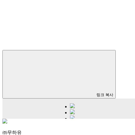
링크 복사
㈜무하유