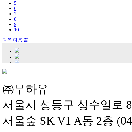
5
6
7
8
9
10
다음
다음 끝
㈜무하유
서울시 성동구 성수일로 8
서울숲 SK V1 A동 2층 (04